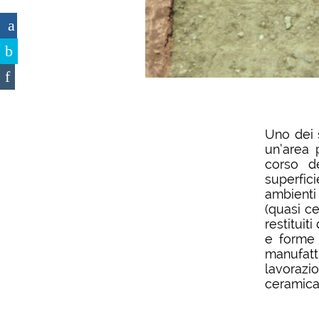
Uno dei 
un’area 
corso d
superfic
ambienti
(quasi ce
restituit
e forme r
manufatt
lavorazio
ceramica 