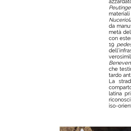
azzarda
Peutinge
materiali
Nuceriol
da manufa
metà del 
con este
19
pede
dell’infr
verosimi
Beneven
che testi
tardo an
La stra
comparto 
latina p
riconosc
iso-orien