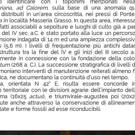
to identificare con i toponimi menzionati nel
riana
,
ad Calorem
, sulla base di una anomala qu
 distribuiti in un’area circoscritta, nei pressi di Pont
a
in località Masseria Grasso. In questa area, interes
tti associabili a sepolture e luoghi di culto già a par
del IV sec. a.C. è stato portato alla luce un percors
nsione indagata di 14 m ed una ampiezza complessiva
s
(5,6 m). I livelli di frequentazione più antichi datan
astruttura tra la fine del IV e gli inizi del III secolo a
lmente in connessione con la fondazione della colon
tum
(268 a. C.). La successione stratigrafica di livelli d
moniano interventi di manutenzione reiterati almeno f
tica, ne documentano la continuità d’uso nel tempo.
da, orientata N 42° E, risulta essere concorde i
territoriale con le divisioni agrarie dell’impianto del
rima (16x25
actus
), e triumvirale-augustea poi (20
iute anche attraverso la conservazione di allineament
tate e forme fossili ad esse riconducibili.