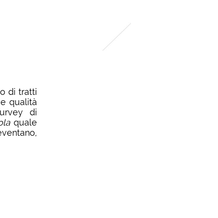
 di tratti
 e qualità
survey di
ola
quale
neventano,