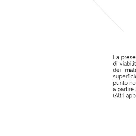
La presen
di viabil
dei mate
superfic
punto nod
a partire
(Altri ap