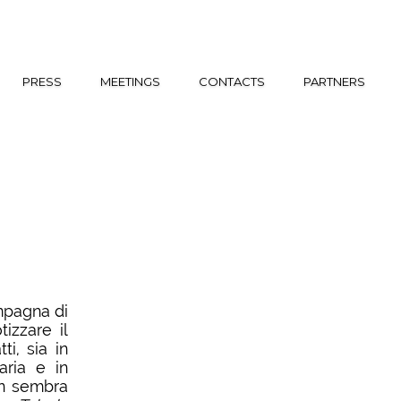
PRESS
MEETINGS
CONTACTS
PARTNERS
ampagna di
izzare il
ti, sia in
aria e in
on sembra