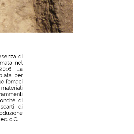
esenza di
rmata nel
2016. La
olata per
e fornaci
 materiali
 frammenti
 nonché di
scarti di
produzione
ec. d.C.