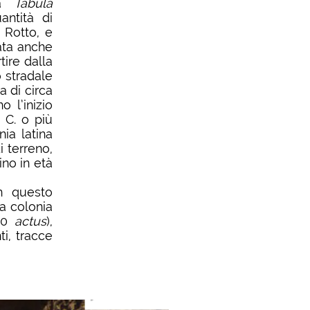
la
Tabula
antità di
e Rotto, e
sata anche
tire dalla
o stradale
 di circa
o l’inizio
. C. o più
ia latina
i terreno,
ino in età
n questo
la colonia
x20
actus
),
i, tracce