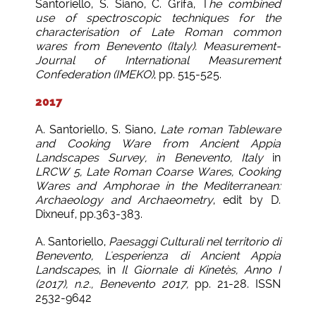
Santoriello, S. Siano, C. Grifa, T
he combined
use of spectroscopic techniques for the
characterisation of Late Roman common
wares from Benevento (Italy). Measurement-
Journal of International Measurement
Confederation (IMEKO)
, pp. 515-525.
2017
A. Santoriello, S. Siano,
Late roman Tableware
and Cooking Ware from Ancient Appia
Landscapes Survey, in Benevento, Italy
in
LRCW 5, Late Roman Coarse Wares, Cooking
Wares and Amphorae in the Mediterranean:
Archaeology and Archaeometry
, edit by D.
Dixneuf, pp.363-383.
A. Santoriello,
Paesaggi Culturali nel territorio di
Benevento, L'esperienza di Ancient Appia
Landscapes
, in
Il Giornale di Kinetès, Anno I
(2017), n.2., Benevento 2017,
pp. 21-28. ISSN
2532-9642