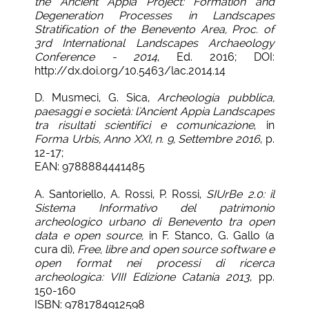
the Ancient Appia Project: Formation and
Degeneration Processes in Landscapes
Stratification of the Benevento Area, Proc. of
3rd International Landscapes Archaeology
Conference - 2014
, Ed. 2016; DOI:
http://dx.doi.org/10.5463/lac.2014.14
D. Musmeci, G. Sica,
Archeologia pubblica,
paesaggi e società: l'Ancient Appia Landscapes
tra risultati scientifici e comunicazione
, in
Forma Urbis, Anno XXI, n. 9, Settembre 2016
, p.
12-17;
EAN: 9788884441485
A. Santoriello, A. Rossi, P. Rossi,
SIUrBe 2.0: il
Sistema Informativo del patrimonio
archeologico urbano di Benevento tra open
data e open source,
in F. Stanco, G. Gallo (a
cura di),
Free, libre and open source software e
open format nei processi di ricerca
archeologica: VIII Edizione Catania 2013
, pp.
150-160​
ISBN: 9781784912598