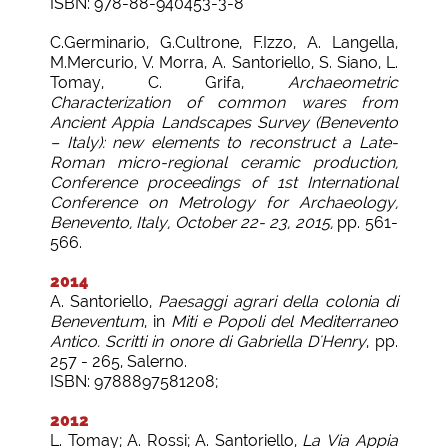
ISBN: 978-88-940453-3-8
C.Germinario, G.Cultrone, F.Izzo, A. Langella,
M.Mercurio, V. Morra, A. Santoriello, S. Siano, L.
Tomay, C. Grifa,
Archaeometric
Characterization of common wares from
Ancient Appia Landscapes Survey (Benevento
– Italy): new elements to reconstruct a Late-
Roman micro-regional ceramic production,
Conference proceedings of 1st International
Conference on Metrology for Archaeology,
Benevento, Italy, October 22- 23, 2015,
pp. 561-
566.
2014
A. Santoriello,
Paesaggi agrari della colonia di
Beneventum
, in
Miti e Popoli del Mediterraneo
Antico. Scritti in onore di Gabriella D'Henry
, pp.
257 - 265, Salerno.
ISBN: 9788897581208;
2012
L. Tomay; A. Rossi; A. Santoriello,
La Via Appia