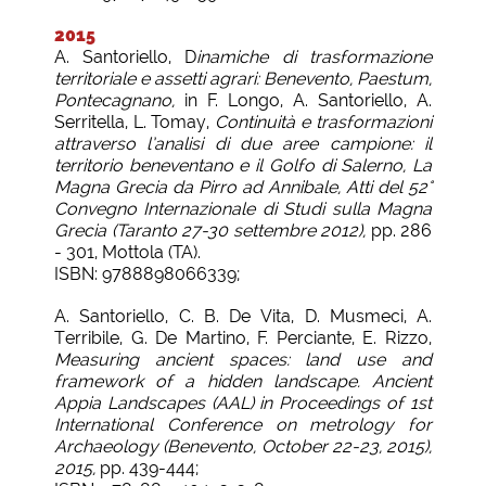
2015
A. Santoriello, D
inamiche di trasformazione
territoriale e assetti agrari: Benevento, Paestum,
Pontecagnano,
in F. Longo, A. Santoriello, A.
Serritella, L. Tomay,
Continuità e trasformazioni
attraverso l’analisi di due aree campione: il
territorio beneventano e il Golfo di Salerno, La
Magna Grecia da Pirro ad Annibale, Atti del 52°
Convegno Internazionale di Studi sulla Magna
Grecia (Taranto 27-30 settembre 2012),
pp. 286
- 301, Mottola (TA).
ISBN: 9788898066339;
A. Santoriello, C. B. De Vita, D. Musmeci, A.
Terribile, G. De Martino, F. Perciante, E. Rizzo,
Measuring ancient spaces: land use and
framework of a hidden landscape. Ancient
Appia Landscapes (AAL) in Proceedings of 1st
International Conference on metrology for
Archaeology (Benevento, October 22-23, 2015),
2015,
pp. 439-444;