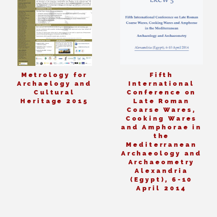
Metrology for
Fifth
Archaelogy and
International
Cultural
Conference on
Heritage 2015
Late Roman
Coarse Wares,
Cooking Wares
and Amphorae in
the
Mediterranean
Archaeology and
Archaeometry
Alexandria
(Egypt), 6-10
April 2014