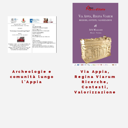
Archeologie e
Via Appia,
comunità lungo
Regina Viarum
l'Appia
Ricerche,
Contesti,
Valorizzazione